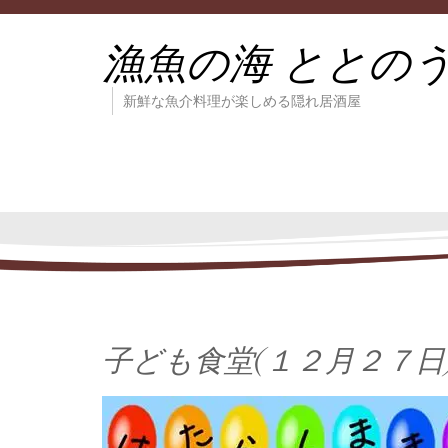
漁魚の海 ととの
新鮮な魚介料理が楽しめる隠れ居酒屋
子ども食堂(１２月２７日