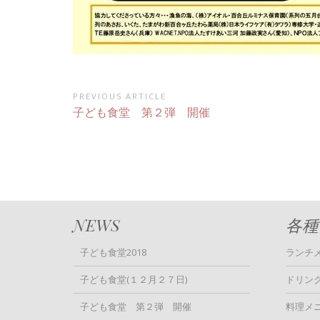
投
PREVIOUS ARTICLE
Previous
子ども食堂 第２弾 開催
稿
Article:
ナ
ビ
ゲ
ー
NEWS
各種
シ
ョ
子ども食堂2018
ランチ
ン
子ども食堂(１２月２７日)
ドリン
子ども食堂 第２弾 開催
料理メ